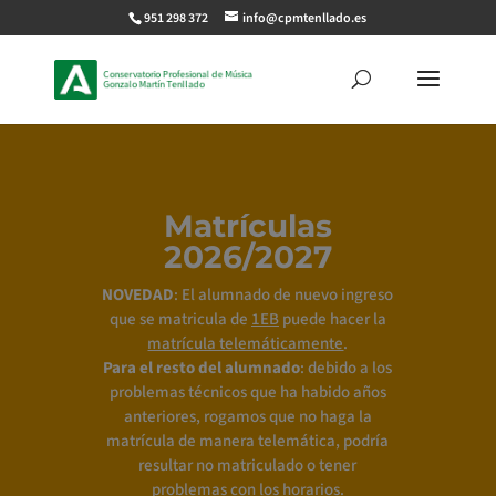
951 298 372
info@cpmtenllado.es
Matrículas
2026/2027
NOVEDAD
: El alumnado de nuevo ingreso
que se matricula de
1EB
puede hacer la
matrícula telemáticamente
.
Para el resto del alumnado
: debido a los
problemas técnicos que ha habido años
anteriores, rogamos que no haga la
matrícula de manera telemática, podría
resultar no matriculado o tener
problemas con los horarios.