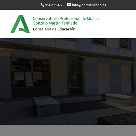
951 298 372
info@cpmtenllado.es