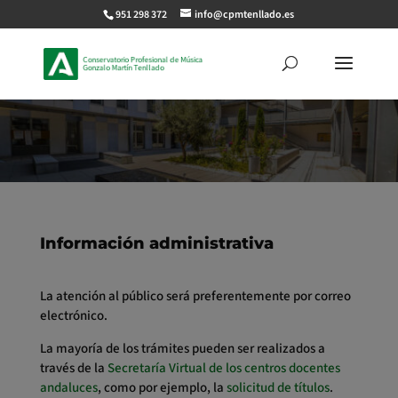
951 298 372
info@cpmtenllado.es
Información administrativa
La atención al público será preferentemente por correo
electrónico.
La mayoría de los trámites pueden ser realizados a
través de la
Secretaría Virtual de los centros docentes
andaluces
, como por ejemplo, la
solicitud de títulos
.